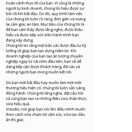
hoàn cảnh thực tế của bạn. Vì cũng là những
người tự kinh doanh, chúng tôi hiểu được sự
bối rối khi bắt đầu. Do đó, quy trình làm việc
của chúng tôi luôn rõ ràng, đơn giản và mang
lại cảm giác an tâm. Mục tiêu của chúng tôi là
để bạn cảm thấy được lắng nghe, được thấu
hiểu và được tiếp sức trên hành trình bạn
đang xây dựng.
Chúng tôi tin rằng một bản sắc được đầu tư kỹ
lưỡng sẽ giúp bạn tạo dựng niềm tin. Khi
doanh nghiệp của bạn tạo ấn tượng chuyên
nghiệp ngay từ cái nhìn đầu tiên, bạn sẽ dễ
dàng tiếp cận được khách hàng, đối tác và
những người bạn mong muốn kết nối.
Dù bạn mới bắt đầu hay muốn làm mới một
thương hiệu hiện có, chúng tôi luôn sẵn sàng
đồng hành. Chúng tôi lắng nghe, đặt câu hỏi
và cùng bạn tạo ra những điều vừa chân thực,
vừa hiệu quả.
Vstudio, nơi giúp bạn nói lên điều mình muốn
theo cách vừa chạm tới cảm xúc, vừa tạo dấu
ấn thị giác.