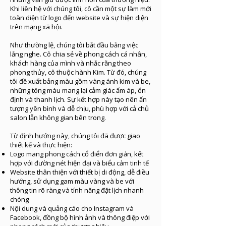
Khi liên hệ với chúng tôi, cô cần một sự làm mới
toàn diện từ logo đến website và sự hiện diện
trên mạng xã hội.
Như thường lệ, chúng tôi bắt đầu bằng việc
lắng nghe. Cô chia sẻ về phong cách cá nhân,
khách hàng của mình và nhắc rằng theo
phong thủy, cô thuộc hành Kim. Từ đó, chúng
tôi đề xuất bảng màu gồm vàng ánh kim và be,
những tông màu mang lại cảm giác ấm áp, ổn
định và thanh lịch. Sự kết hợp này tạo nên ấn
tượng yên bình và dễ chịu, phù hợp với cả chủ
salon lẫn không gian bên trong.
Từ định hướng này, chúng tôi đã được giao
thiết kế và thực hiện:
Logo mang phong cách cổ điển đơn giản, kết
hợp với đường nét hiện đại và biểu cảm tinh tế
Website thân thiện với thiết bị di động, dễ điều
hướng, sử dụng gam màu vàng và be với
thông tin rõ ràng và tính năng đặt lịch nhanh
chóng
Nội dung và quảng cáo cho Instagram và
Facebook, đồng bộ hình ảnh và thông điệp với