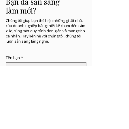
Bạn đã sẵn sàng
làm mới?
Chúng tôi giúp bạn thể hiện những gì tốt nhất
của doanh nghiệp bằng thiết kế chạm đến cảm
xúc, cùng một quy trình đơn giản và mang tính
cá nhân. Hãy liên hệ với chúng tôi, chúng tôi
luôn sẵn sàng lắng nghe.
Tên bạn
*
Email
*
Chúng tôi có thể giúp gì cho bạn?
*
Hãy liên lạc với tôi