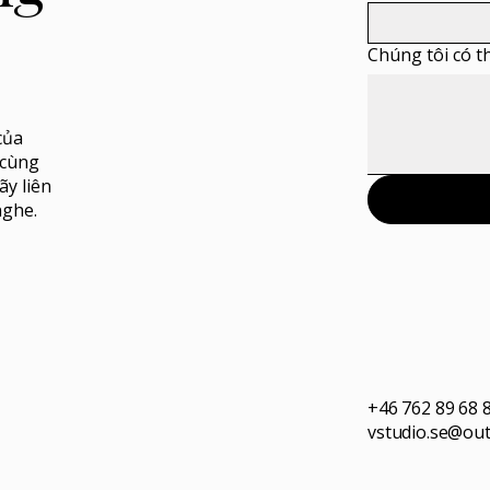
Chúng tôi có t
của
 cùng
ãy liên
nghe.
+46 762 89 68 
vstudio.se@ou