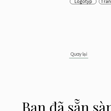
Logotyp
Tran
Quay lại
Bạn đã sẵn sà