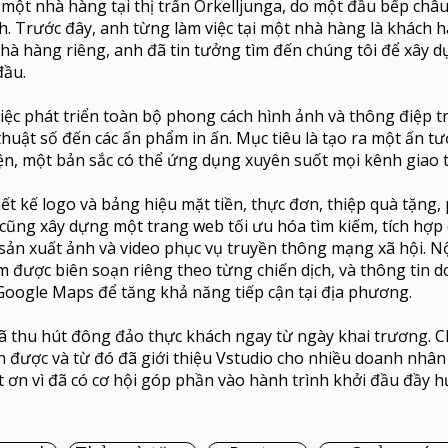
 một nhà hàng tại thị trấn Örkelljunga, do một đầu bếp châu 
. Trước đây, anh từng làm việc tại một nhà hàng là khách h
nhà hàng riêng, anh đã tin tưởng tìm đến chúng tôi để xây 
đầu.
ệc phát triển toàn bộ phong cách hình ảnh và thông điệp 
thuật số đến các ấn phẩm in ấn. Mục tiêu là tạo ra một ấn 
ện, một bản sắc có thể ứng dụng xuyên suốt mọi kênh giao t
ết kế logo và bảng hiệu mặt tiền, thực đơn, thiệp quà tặng,
 cũng xây dựng một trang web tối ưu hóa tìm kiếm, tích hợp
 sản xuất ảnh và video phục vụ truyền thông mạng xã hội. 
 được biên soạn riêng theo từng chiến dịch, và thông tin 
Google Maps để tăng khả năng tiếp cận tại địa phương.
ã thu hút đông đảo thực khách ngay từ ngày khai trương. C
n được và từ đó đã giới thiệu Vstudio cho nhiều doanh nhâ
t ơn vì đã có cơ hội góp phần vào hành trình khởi đầu đầy h