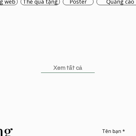
g web
Thẻ quà tặng
Poster
Quảng cáo
Xem tất cả
ng
Tên bạn
*