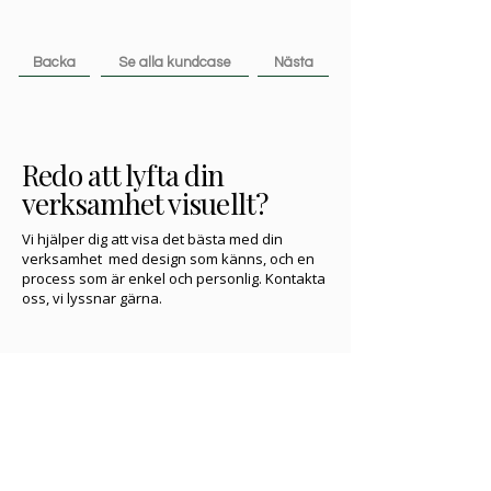
Backa
Se alla kundcase
Nästa
Redo att lyfta din
verksamhet visuellt?
Vi hjälper dig att visa det bästa med din
verksamhet med design som känns, och en
process som är enkel och personlig.
Kontakta
oss, vi lyssnar gärna.
Ditt namn
*
Ditt e-post
*
Hur kan vi hjälpa dig?
*