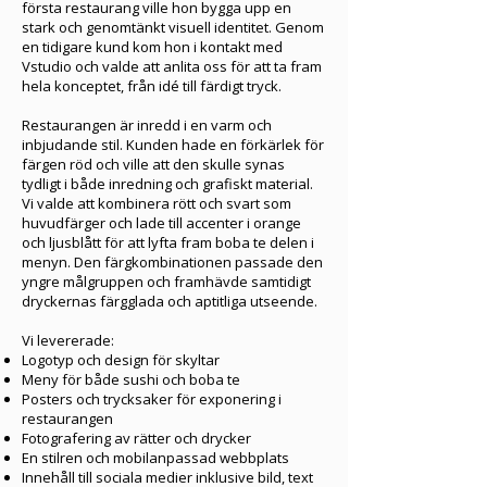
första restaurang ville hon bygga upp en
stark och genomtänkt visuell identitet. Genom
en tidigare kund kom hon i kontakt med
Vstudio och valde att anlita oss för att ta fram
hela konceptet, från idé till färdigt tryck.
Restaurangen är inredd i en varm och
inbjudande stil. Kunden hade en förkärlek för
färgen röd och ville att den skulle synas
tydligt i både inredning och grafiskt material.
Vi valde att kombinera rött och svart som
huvudfärger och lade till accenter i orange
och ljusblått för att lyfta fram boba te delen i
menyn. Den färgkombinationen passade den
yngre målgruppen och framhävde samtidigt
dryckernas färgglada och aptitliga utseende.
Vi levererade:
Logotyp och design för skyltar
Meny för både sushi och boba te
Posters och trycksaker för exponering i
restaurangen
Fotografering av rätter och drycker
En stilren och mobilanpassad webbplats
Innehåll till sociala medier inklusive bild, text